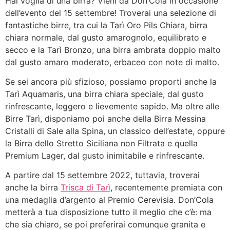
Hai voglia di una birra? Vieni da Don’Cola in occasione
dell’evento del 15 settembre! Troverai una selezione di
fantastiche birre, tra cui la Tarì Oro Pils Chiara, birra
chiara normale, dal gusto amarognolo, equilibrato e
secco e la Tarì Bronzo, una birra ambrata doppio malto
dal gusto amaro moderato, erbaceo con note di malto.
Se sei ancora più sfizioso, possiamo proporti anche la
Tarì Aquamaris, una birra chiara speciale, dal gusto
rinfrescante, leggero e lievemente sapido. Ma oltre alle
Birre Tarì, disponiamo poi anche della Birra Messina
Cristalli di Sale alla Spina, un classico dell’estate, oppure
la Birra dello Stretto Siciliana non Filtrata e quella
Premium Lager, dal gusto inimitabile e rinfrescante.
A partire dal 15 settembre 2022, tuttavia, troverai
anche la birra
Trisca di Tarì
, recentemente premiata con
una medaglia d’argento al Premio Cerevisia. Don’Cola
metterà a tua disposizione tutto il meglio che c’è: ma
che sia chiaro, se poi preferirai comunque granita e